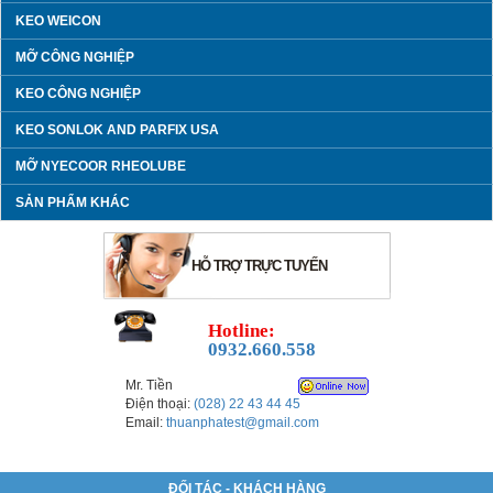
KEO WEICON
MỠ CÔNG NGHIỆP
KEO CÔNG NGHIỆP
KEO SONLOK AND PARFIX USA
MỠ NYECOOR RHEOLUBE
SẢN PHẨM KHÁC
HỖ TRỢ TRỰC TUYẾN
Hotline:
0932.660.558
Mr. Tiền
Điện thoại:
(028) 22 43 44 45
Email:
thuanphatest@gmail.com
ĐỐI TÁC - KHÁCH HÀNG