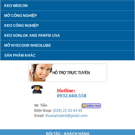
KEO WEICON
MỠ CÔNG NGHIỆP
KEO CÔNG NGHIỆP
KEO SONLOK AND PARFIX USA
MỠ NYECOOR RHEOLUBE
SẢN PHẨM KHÁC
HỖ TRỢ TRỰC TUYẾN
Hotline:
0932.660.558
Mr. Tiền
Điện thoại:
(028) 22 43 44 45
Email:
thuanphatest@gmail.com
ĐỐI TÁC - KHÁCH HÀNG