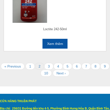
Loctite 242-50ml
Xem thêm
« Previous
1
2
3
4
5
6
7
8
9
10
Next ›
CỬA HÀNG THUẬN PHÁT
Địa chỉ:
256/31 Đường liên khu 4-5, Phường Bình Hưng Hòa B, Quận Bình Tân,